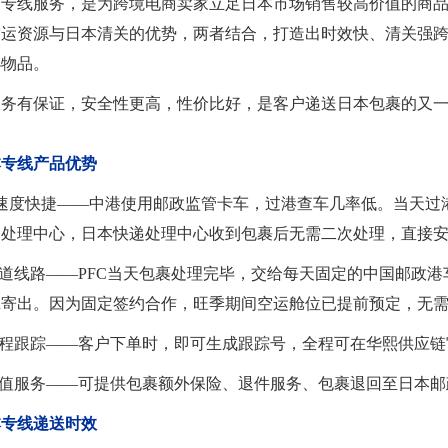
日专线服务，是为跨境电商卖家立足日本市场销售较高价值的商
日本专
越南COD
空运资源与日本清关的优势，两者结合，打造出时效快、清关强
阿联酋COD
小物品。
菲律宾COD
服务有保证，安全性更高，性价比好，是客户递送日本包裹的又
沙特COD
本专线产品优势
）速度快捷——中港使用邮政监管卡车，过港查车几率低。当天过
递处理中心，日本快递处理中心收到包裹后无需二次处理，直接
渠道线路——PFC当天包裹处理完毕，交给每天固定的中国邮政
班寄出。因为固定签约合作，旺季期间空运舱位已提前预定，无
全程跟踪——客户下单时，即可生成跟踪号，全程可在华熙供应
增值服务——可提供包裹额外保险、退件服务、包裹退回至日本
本专线递送时效