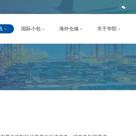
线
国际小包
海外仓储
关于华熙
公司简介
EUB
线
中东海外仓
联系我们
日本邮政小包
线
欧洲海外仓
人才招聘
加拿大邮政小包
线
美国海外仓
公司风采
澳洲专线小包
专线
日本海外仓
企业文化
欧洲五国小包
专线
印度尼西亚海外仓
美国专线小包
专线
泰国海外仓
荷兰小包
亚专线
马来西亚海外仓