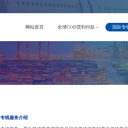
网站首页
全球COD货到付款
国际专
美国专
中东COD
欧洲专
台湾COD
中东专
日本COD
东南亚
香港COD
墨西哥
马来西亚COD
加拿大
新加坡COD
本专线服务介绍
澳大利
泰国COD