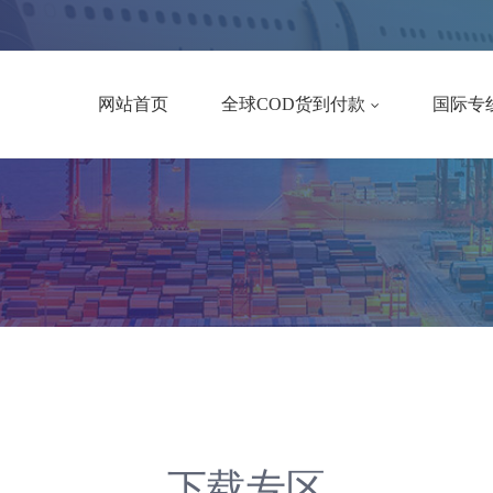
网站首页
全球COD货到付款
国际专
美国专
中东COD
欧洲专
台湾COD
中东专
日本COD
东南亚
香港COD
墨西哥
马来西亚COD
加拿大
新加坡COD
澳大利
泰国COD
下载专区