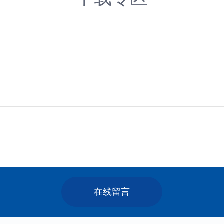
日本专
越南COD
阿联酋COD
菲律宾COD
沙特COD
在线留言